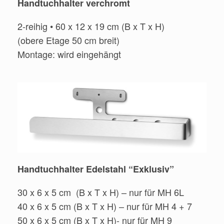
Handtuchhalter verchromt
2-reihig • 60 x 12 x 19 cm (B x T x H)
(obere Etage 50 cm breit)
Montage: wird eingehängt
Handtuchhalter Edelstahl “Exklusiv”
30 x 6 x 5 cm (B x T x H) – nur für MH 6L
40 x 6 x 5 cm (B x T x H) – nur für MH 4 + 7
50 x 6 x 5 cm (B x T x H)- nur für MH 9